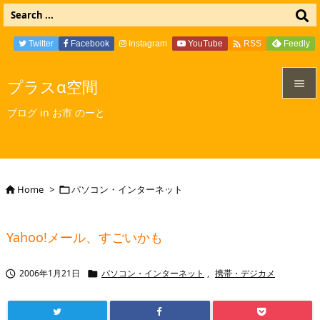

Twitter
Facebook
Instagram
YouTube
Feedly
RSS
プラスα空間


ブログ in お市 のーと
メニュ

サイド

Home
>
パソコン・インターネット


前へ

Yahoo!メール、すごいかも
次へ

2006年1月21日
パソコン・インターネット
,
携帯・デジカメ


検索