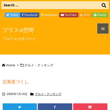

Twitter
Facebook
Instagram
YouTube
Feedly
RSS
プラスα空間


ブログ in お市 のーと
メニュ

サイド

Home
>
グルメ・クッキング


前へ

北海道づくし
次へ

2006年1月14日
グルメ・クッキング


検索