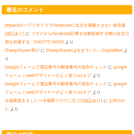
最近のコメント
JetpackのパブリサイズでFacebookに全文を掲載させない改良版
[追記あり]
に
ブログからFacebook記事を自動投稿する際の全文引
用を回避する - CHOTTO NEWS
より
SheepShaver再び
に
SheepShaverは生きていた – DigitalBoo
よ
り
Googleフォームで電話番号や郵便番号の規則チェック
に
google
フォーム | webデザイナーがよく使うcssタグ
より
Googleフォームで電話番号や郵便番号の規則チェック
に
google
フォーム | webデザイナーがよく使うcssタグ
より
冷蔵庫届きました〜冷蔵庫フロアに立つ!![追記あり]
に
お市のか
た
より