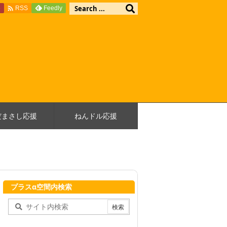

e
Feedly
RSS
だまさし応援
ねんドル応援
プラスα空間内検索