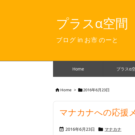
プラスα空間
ブログ in お市 のーと
Home
プラスα
Home
>
2016年6月23日


マナカナへの応援メッ
2016年6月23日
マナカナ

