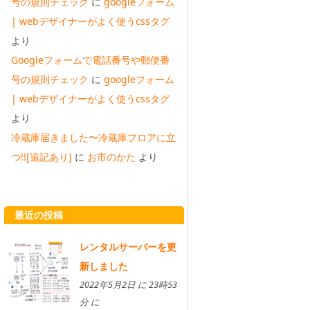
号の規則チェック
に
googleフォーム
| webデザイナーがよく使うcssタグ
より
Googleフォームで電話番号や郵便番
号の規則チェック
に
googleフォーム
| webデザイナーがよく使うcssタグ
より
冷蔵庫届きました〜冷蔵庫フロアに立
つ!![追記あり]
に
お市のかた
より
最近の投稿
レンタルサーバーを更
新しました
2022年5月2日 に 23時53
分 に