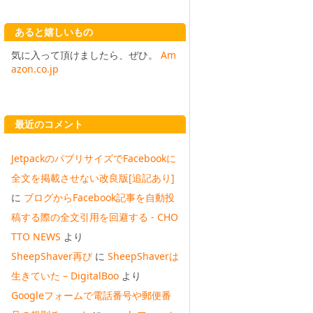
あると嬉しいもの
気に入って頂けましたら、ぜひ。
Am
azon.co.jp
最近のコメント
JetpackのパブリサイズでFacebookに
全文を掲載させない改良版[追記あり]
に
ブログからFacebook記事を自動投
稿する際の全文引用を回避する - CHO
TTO NEWS
より
SheepShaver再び
に
SheepShaverは
生きていた – DigitalBoo
より
Googleフォームで電話番号や郵便番