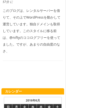
57分 に
このブログは、レンタルサーバーを借
りて、その上でWordPressを動かして
運営しています。独自ドメインも取得
しています。このスタイルに移る前
は、@niftyのココログフリーを使って
ました。ですが、あまりの自由度のな
さ、
カレンダー
2016年6月
日
月
火
水
木
金
土