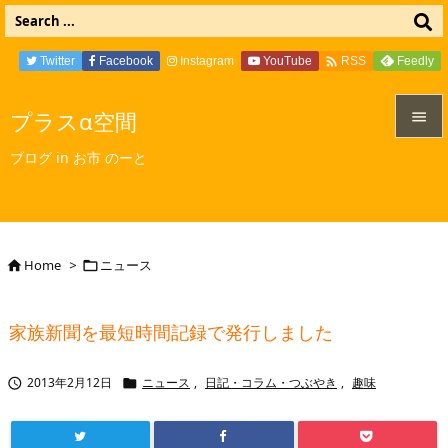

Twitter
Facebook
Instagram
YouTube
Feedly
RSS
プラスα空間


ブログ in お市 のーと
メニュ

サイド

Home
>
ニュース


前へ

家族新聞を最短時間記録で発行しました
次へ

2013年2月12日
ニュース
,
日記・コラム・つぶやき
,
趣味


検索