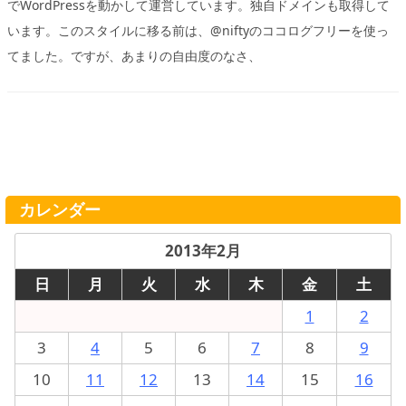
でWordPressを動かして運営しています。独自ドメインも取得して
います。このスタイルに移る前は、@niftyのココログフリーを使っ
てました。ですが、あまりの自由度のなさ、
カレンダー
2013年2月
日
月
火
水
木
金
土
1
2
3
4
5
6
7
8
9
10
11
12
13
14
15
16