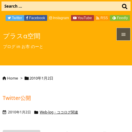

Twitter
Facebook
Instagram
YouTube
Feedly
RSS
プラスα空間


ブログ in お市 のーと
メニュ

サイド

Home
>
2010年1月2日


前へ

Twitter公開
次へ

2010年1月2日
Web-log・ココログ関連


検索