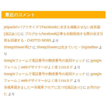
最近のコメント
JetpackのパブリサイズでFacebookに全文を掲載させない改良版
[追記あり]
に
ブログからFacebook記事を自動投稿する際の全文引
用を回避する - CHOTTO NEWS
より
SheepShaver再び
に
SheepShaverは生きていた – DigitalBoo
よ
り
Googleフォームで電話番号や郵便番号の規則チェック
に
google
フォーム | webデザイナーがよく使うcssタグ
より
Googleフォームで電話番号や郵便番号の規則チェック
に
google
フォーム | webデザイナーがよく使うcssタグ
より
冷蔵庫届きました〜冷蔵庫フロアに立つ!![追記あり]
に
お市のか
た
より