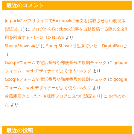
最近のコメント
JetpackのパブリサイズでFacebookに全文を掲載させない改良版
[追記あり]
に
ブログからFacebook記事を自動投稿する際の全文引
用を回避する - CHOTTO NEWS
より
SheepShaver再び
に
SheepShaverは生きていた – DigitalBoo
よ
り
Googleフォームで電話番号や郵便番号の規則チェック
に
google
フォーム | webデザイナーがよく使うcssタグ
より
Googleフォームで電話番号や郵便番号の規則チェック
に
google
フォーム | webデザイナーがよく使うcssタグ
より
冷蔵庫届きました〜冷蔵庫フロアに立つ!![追記あり]
に
お市のか
た
より
最近の投稿