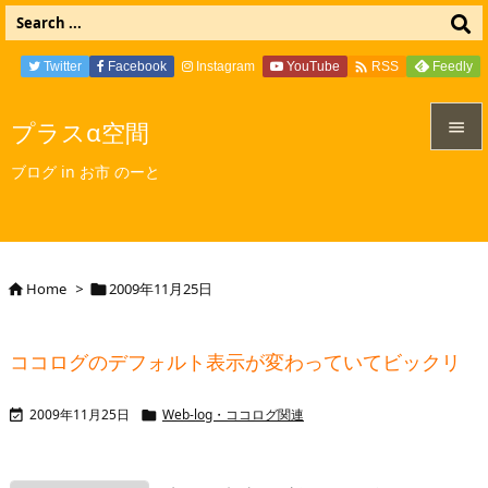

Twitter
Facebook
Instagram
YouTube
Feedly
RSS
プラスα空間


ブログ in お市 のーと
メニュ

サイド

Home
>
2009年11月25日


前へ

ココログのデフォルト表示が変わっていてビックリ
次へ

2009年11月25日
Web-log・ココログ関連


検索