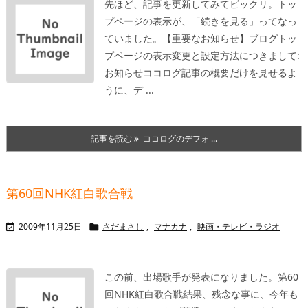
先ほど、記事を更新してみてビックリ。トッ
プページの表示が、「続きを見る」ってなっ
ていました。
【重要なお知らせ】ブログトッ
プページの表示変更と設定方法につきまして:
お知らせココログ
記事の概要だけを見せるよ
うに、デ ...
記事を読む
ココログのデフォ ...
第60回NHK紅白歌合戦
2009年11月25日
さだまさし
,
マナカナ
,
映画・テレビ・ラジオ


この前、出場歌手が発表になりました。
第60
回NHK紅白歌合戦
結果、残念な事に、今年も