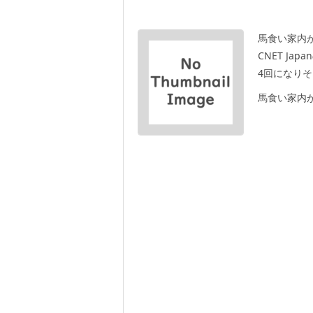
馬食い家内
CNET J
4回になり
馬食い家内が