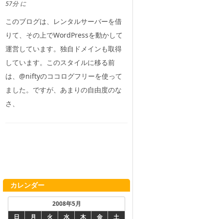
57分 に
このブログは、レンタルサーバーを借
りて、その上でWordPressを動かして
運営しています。独自ドメインも取得
しています。このスタイルに移る前
は、@niftyのココログフリーを使って
ました。ですが、あまりの自由度のな
さ、
カレンダー
2008年5月
日
月
火
水
木
金
土