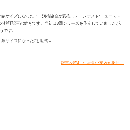
が象サイズになった？ 漢検協会が変換ミスコンテスト:ニュース –
apanの検証記事の続きです。当初は3回シリーズを予定していましたが、
そうです。
象サイズになった?を追試 ...
記事を読む
馬食い家内が象サ ...