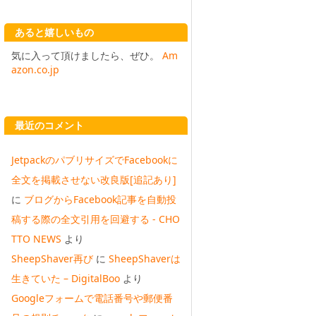
あると嬉しいもの
気に入って頂けましたら、ぜひ。
Am
azon.co.jp
最近のコメント
JetpackのパブリサイズでFacebookに
全文を掲載させない改良版[追記あり]
に
ブログからFacebook記事を自動投
稿する際の全文引用を回避する - CHO
TTO NEWS
より
SheepShaver再び
に
SheepShaverは
生きていた – DigitalBoo
より
Googleフォームで電話番号や郵便番