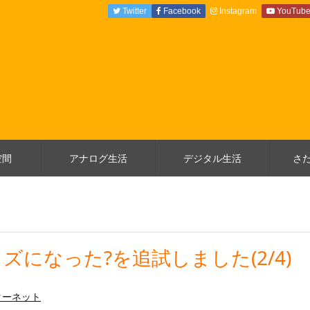
Twitter
Facebook
Instagram
YouTub
空間
アナログ生活
デジタル生活
さ
になった?を追試しました(2/4)
ターネット