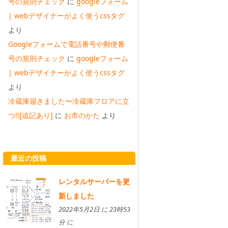
号の規則チェック
に
googleフォーム
| webデザイナーがよく使うcssタグ
より
Googleフォームで電話番号や郵便番
号の規則チェック
に
googleフォーム
| webデザイナーがよく使うcssタグ
より
冷蔵庫届きました〜冷蔵庫フロアに立
つ!![追記あり]
に
お市のかた
より
最近の投稿
レンタルサーバーを更
新しました
2022年5月2日 に 23時53
分 に