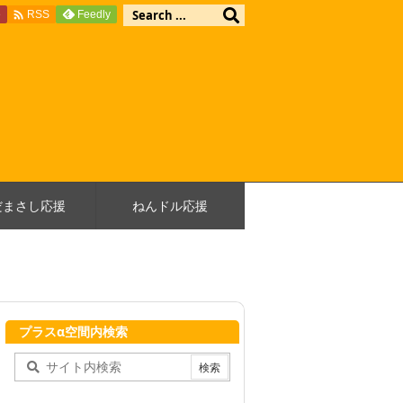

e
Feedly
RSS
だまさし応援
ねんドル応援
プラスα空間内検索