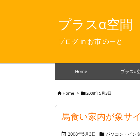
プラスα空間
ブログ in お市 のーと
Home
プラスα
Home
>
2008年5月3日


馬食い家内が象サイズ
2008年5月3日
パソコン・イン

