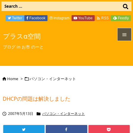

Twitter
Facebook
Instagram
YouTube
Feedly
RSS
プラスα空間


ブログ in お市 のーと
メニュ

サイド

Home
>
パソコン・インターネット


前へ

DHCPの問題は解決しました
次へ

2007年5月13日
パソコン・インターネット


検索