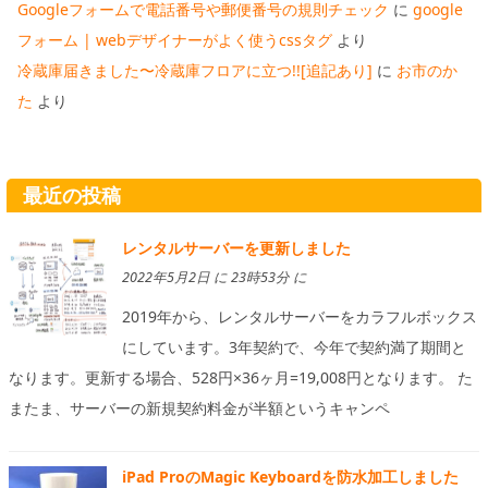
Googleフォームで電話番号や郵便番号の規則チェック
に
google
フォーム | webデザイナーがよく使うcssタグ
より
冷蔵庫届きました〜冷蔵庫フロアに立つ!![追記あり]
に
お市のか
た
より
最近の投稿
レンタルサーバーを更新しました
2022年5月2日 に 23時53分 に
2019年から、レンタルサーバーをカラフルボックス
にしています。3年契約で、今年で契約満了期間と
なります。更新する場合、528円×36ヶ月=19,008円となります。 た
またま、サーバーの新規契約料金が半額というキャンペ
iPad ProのMagic Keyboardを防水加工しました