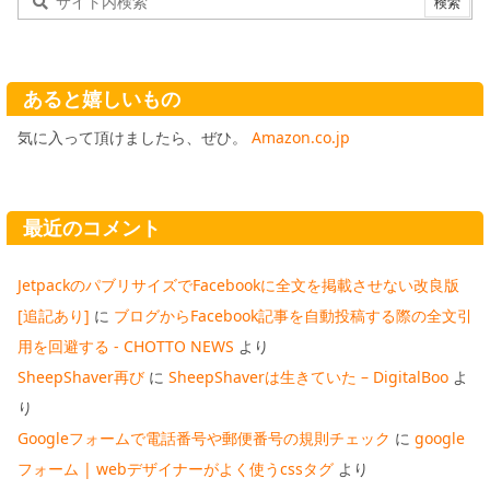
あると嬉しいもの
気に入って頂けましたら、ぜひ。
Amazon.co.jp
最近のコメント
JetpackのパブリサイズでFacebookに全文を掲載させない改良版
[追記あり]
に
ブログからFacebook記事を自動投稿する際の全文引
用を回避する - CHOTTO NEWS
より
SheepShaver再び
に
SheepShaverは生きていた – DigitalBoo
よ
り
Googleフォームで電話番号や郵便番号の規則チェック
に
google
フォーム | webデザイナーがよく使うcssタグ
より