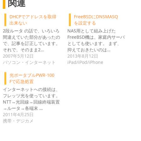
関連
DHCPでアドレスを取得
FreeBSDにDNSMASQ
出来ない
を設定する
2段ルータ の話で、いろいろ
NAS用として組み上げた
間違えていた部分があったの
FreeBSD機は、家庭内サーバ
で、記事を訂正しています。
としても使います。 まず、
それで、そのまま2…
抑えておきたいのは…
2007年5月12日
2013年8月12日
パソコン・インターネット
iPad/iPod/iPhone
光ポータブルPWR-100
Fで応急処置
インターネットへの接続は、
フレッツ光を使っています。
NTT→光回線→回線終端装置
→ルータ→各端末 …
2011年4月25日
携帯・デジカメ