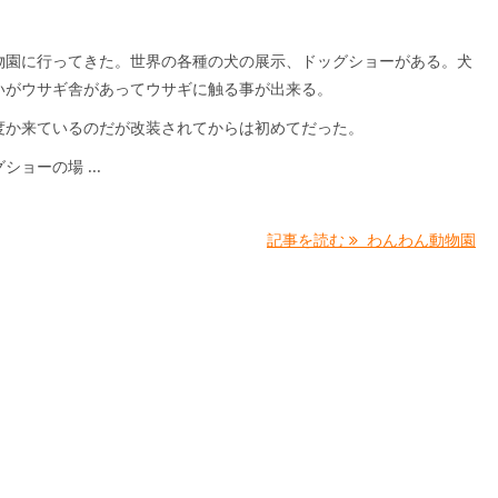
物園に行ってきた。世界の各種の犬の展示、ドッグショーがある。犬
いがウサギ舎があってウサギに触る事が出来る。
度か来ているのだが改装されてからは初めてだった。
ショーの場 ...
記事を読む
わんわん動物園