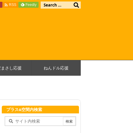

e
Feedly
RSS
だまさし応援
ねんドル応援
プラスα空間内検索