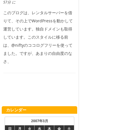
57分 に
このブログは、レンタルサーバーを借
りて、その上でWordPressを動かして
運営しています。独自ドメインも取得
しています。このスタイルに移る前
は、@niftyのココログフリーを使って
ました。ですが、あまりの自由度のな
さ、
カレンダー
2007年3月
日
月
火
水
木
金
土