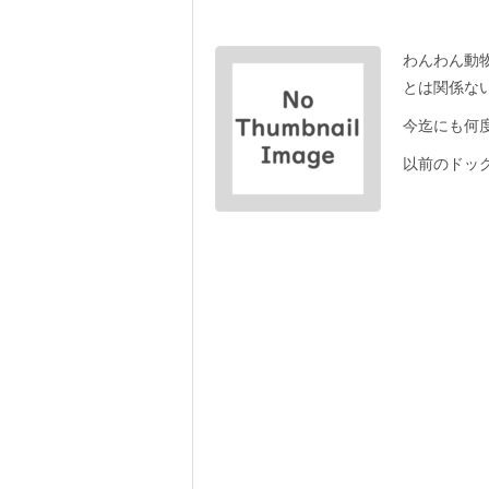
わんわん動
とは関係な
今迄にも何
以前のドッグ