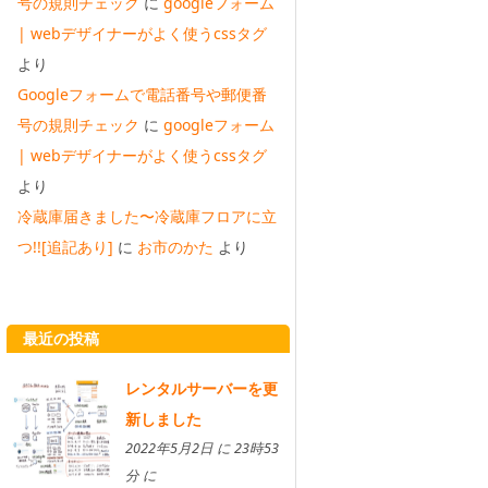
号の規則チェック
に
googleフォーム
| webデザイナーがよく使うcssタグ
より
Googleフォームで電話番号や郵便番
号の規則チェック
に
googleフォーム
| webデザイナーがよく使うcssタグ
より
冷蔵庫届きました〜冷蔵庫フロアに立
つ!![追記あり]
に
お市のかた
より
最近の投稿
レンタルサーバーを更
新しました
2022年5月2日 に 23時53
分 に