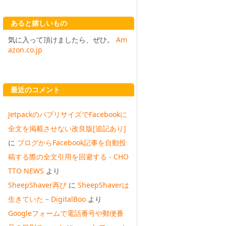
あると嬉しいもの
気に入って頂けましたら、ぜひ。
Am
azon.co.jp
最近のコメント
JetpackのパブリサイズでFacebookに
全文を掲載させない改良版[追記あり]
に
ブログからFacebook記事を自動投
稿する際の全文引用を回避する - CHO
TTO NEWS
より
SheepShaver再び
に
SheepShaverは
生きていた – DigitalBoo
より
Googleフォームで電話番号や郵便番