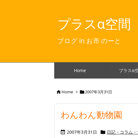
プラスα空間
ブログ in お市 のーと
Home
プラスα
Home
>
2007年3月31日


わんわん動物園
2007年3月31日
日記・コラム・

