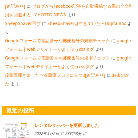
[追記あり]
に
ブログからFacebook記事を自動投稿する際の全文引
用を回避する - CHOTTO NEWS
より
SheepShaver再び
に
SheepShaverは生きていた – DigitalBoo
よ
り
Googleフォームで電話番号や郵便番号の規則チェック
に
google
フォーム | webデザイナーがよく使うcssタグ
より
Googleフォームで電話番号や郵便番号の規則チェック
に
google
フォーム | webデザイナーがよく使うcssタグ
より
冷蔵庫届きました〜冷蔵庫フロアに立つ!![追記あり]
に
お市のか
た
より
最近の投稿
レンタルサーバーを更新しました
2022年5月2日 に 23時53分 に