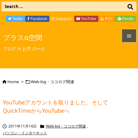

Twitter
Facebook
Instagram
YouTube
Feedly
RSS
プラスα空間


ブログ in お市 のーと
メニュ

サイド

Home
>
Web-log・ココログ関連


前へ

YouTubeアカウントを取りました。そして
次へ
QuickTimeからYouTubeへ

検索
2011年11月14日
Web-log・ココログ関連
,


パソコン・インターネット